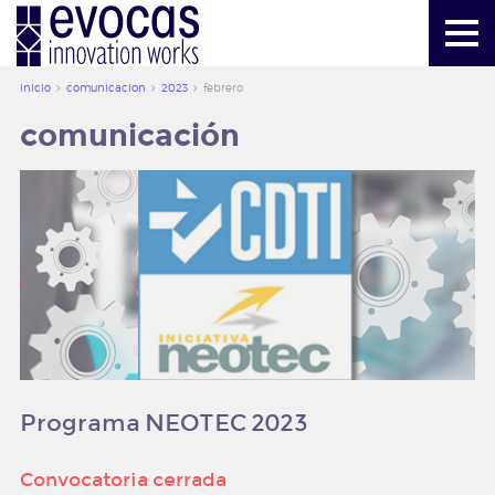
más información
mailbox@evocas.com
inicio
comunicacion
2023
febrero
comunicación
inicio
evocas
servicios
herramientas
creacion de valor
Programa NEOTEC 2023
comunicacion
publicaciones
Convocatoria cerrada