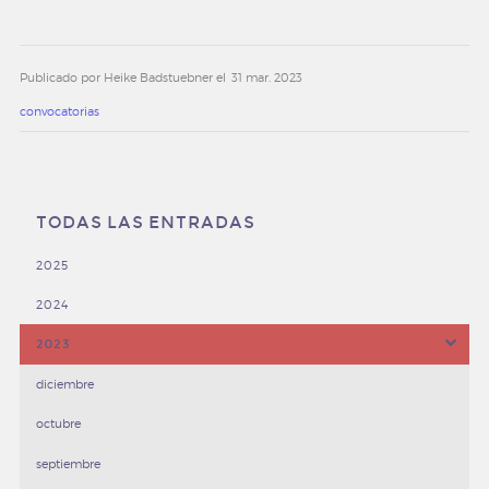
noticias y eventos
Publicado por Heike Badstuebner el
31 mar. 2023
convocatorias
convocatorias
newsletter
contacto
TODAS LAS ENTRADAS
trabaja con nosotros
2025
2024
2023
diciembre
octubre
septiembre