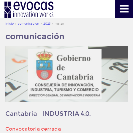
más información
mailbox@evocas.com
inicio
comunicacion
2023
marzo
comunicación
inicio
evocas
servicios
herramientas
creacion de valor
Cantabria - INDUSTRIA 4.0.
comunicacion
publicaciones
Convocatoria cerrada